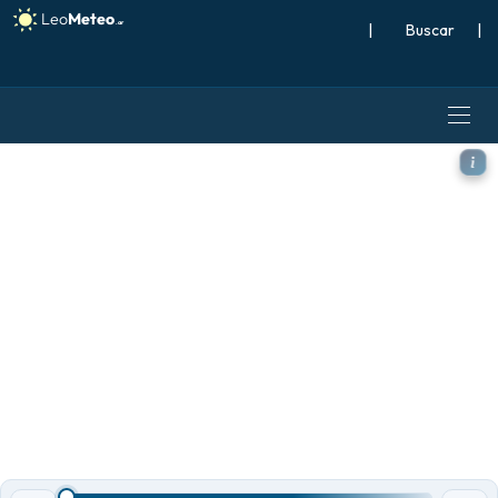
|
Buscar
|
ICON modelo - México, Ráfa