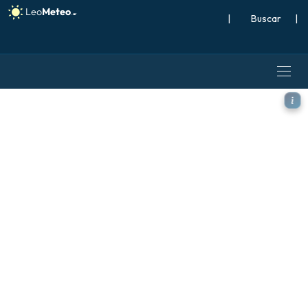
|
Buscar
|
ICON modelo - Italia, Anoma