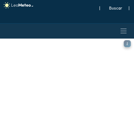
|
Buscar
|
ICON modelo - Islandia, An