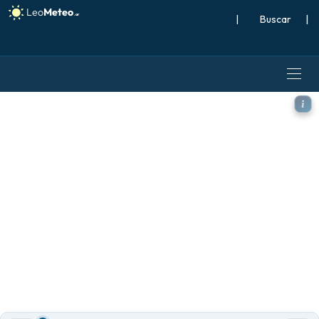
|
Buscar
|
ICON modelo - Europa, Acum