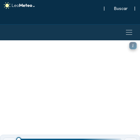
|
Buscar
|
GFS modelo - México, Viento