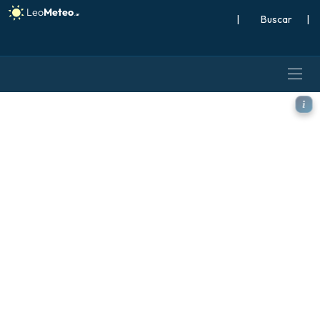
|
Buscar
|
GFS modelo - Grecia, Anoma