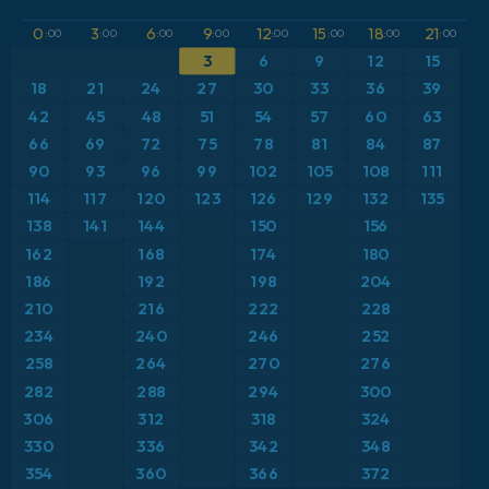
GFS
Austria
Altura geopotencial a 500 hPa
0
3
6
9
12
15
18
21
:00
:00
:00
:00
:00
:00
:00
:00
3
6
9
12
15
ICON
Brasil
Anomalía de temperatura a 2 m
18
21
24
27
30
33
36
39
ICON Alemania 2 km
Caribe
42
45
48
51
54
57
60
63
Anomalía de temperatura a 850 hPa
66
69
72
75
78
81
84
87
Escandinavia
CAPE
90
93
96
99
102
105
108
111
114
117
120
123
126
129
132
135
España
Precipitación, nubes y presión
138
141
144
150
156
162
168
174
180
Estados Unidos
Presión
186
192
198
204
210
216
222
228
Europa
Profundidad de nieve
234
240
246
252
258
264
270
276
Francia
Punto de rocío a 2 m
282
288
294
300
Grecia
306
312
318
324
Ráfagas de Viento Máximas
330
336
342
348
Islandia
Ráfagas de viento
354
360
366
372