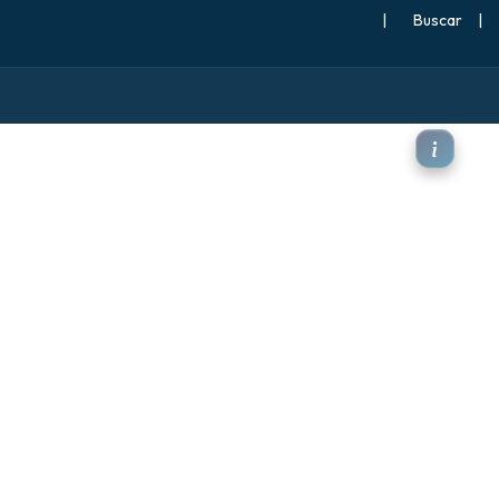
|
Buscar
|
ente en chorro)