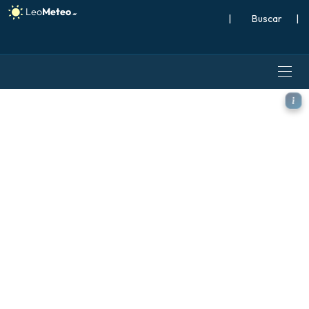
|
Buscar
|
ECMWF IFS 0.25° modelo - It