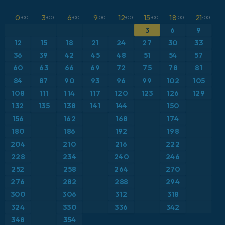
GFS
Austria
Altura geopotencial a 500 hPa
0
3
6
9
12
15
18
21
:00
:00
:00
:00
:00
:00
:00
:00
ICON
3
6
9
Brasil
Anomalía de temperatura a 2 m
12
15
18
21
24
27
30
33
ICON Alemania 2 km
Caribe
36
39
42
45
48
51
54
57
Anomalía de temperatura a 850 hPa
60
63
66
69
72
75
78
81
Escandinavia
CAPE
84
87
90
93
96
99
102
105
108
111
114
117
120
123
126
129
España
Presión
132
135
138
141
144
150
156
162
168
174
Estados Unidos
Profundidad de nieve
180
186
192
198
204
210
216
222
Europa
Punto de rocío a 2 m
228
234
240
246
252
258
264
270
Francia
Ráfagas de Viento Máximas
276
282
288
294
Grecia
300
306
312
318
Ráfagas de viento
324
330
336
342
Islandia
Temperatura a 2 m
348
354