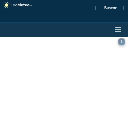
|
Buscar
|
ECMWF IFS 0.25° modelo - C