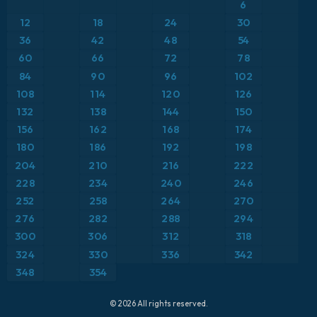
ICON
6
Brasil
Anomalía de temperatura a 2 m
12
18
24
30
ICON Alemania 2 km
Caribe
36
42
48
54
Anomalía de temperatura a 850 hPa
60
66
72
78
Escandinavia
Precipitación, nubes y presión
84
90
96
102
108
114
120
126
España
Presión
132
138
144
150
156
162
168
174
Estados Unidos
Punto de rocío a 2 m
180
186
192
198
204
210
216
222
Europa
Temperatura a 2 m
228
234
240
246
252
258
264
270
Francia
Temperatura a 500 hPa
276
282
288
294
Grecia
300
306
312
318
Temperatura a 850 hPa
324
330
336
342
Islandia
Viento a 10 m
348
354
Italia
Viento a 300 hPa (corriente en chorro)
© 2026 All rights reserved.