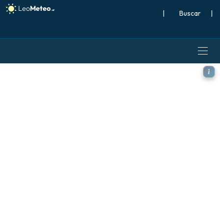
|
Buscar
|
ECMWF AIFS 0.25° [IA] model