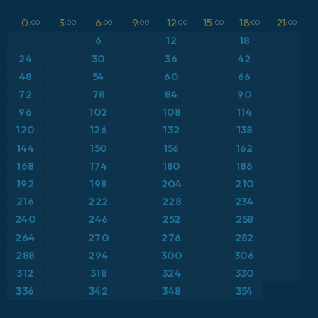
GFS
Austria
Altura geopotencial a 500 hPa
0
3
6
9
12
15
18
21
:00
:00
:00
:00
:00
:00
:00
:00
ICON
6
12
18
Brasil
Anomalía de temperatura a 2 m
24
30
36
42
ICON Alemania 2 km
Caribe
48
54
60
66
Anomalía de temperatura a 850 hPa
72
78
84
90
Escandinavia
Precipitación, nubes y presión
96
102
108
114
120
126
132
138
España
Presión
144
150
156
162
168
174
180
186
Estados Unidos
Punto de rocío a 2 m
192
198
204
210
216
222
228
234
Europa
Temperatura a 2 m
240
246
252
258
264
270
276
282
Francia
Temperatura a 500 hPa
288
294
300
306
Grecia
Temperatura a 850 hPa
312
318
324
330
336
342
348
354
Islandia
Viento a 10 m