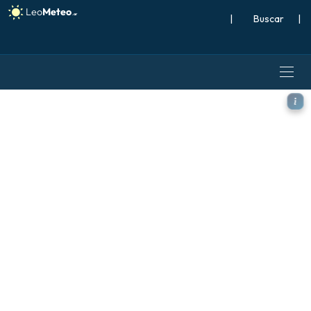
|
Buscar
|
ECMWF AIFS 0.25° [IA] mode