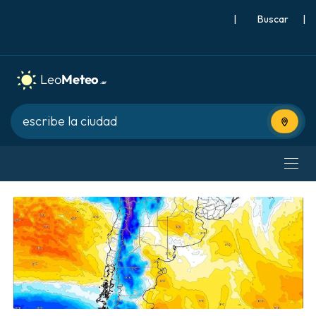
|
Buscar
|
Usa tu 