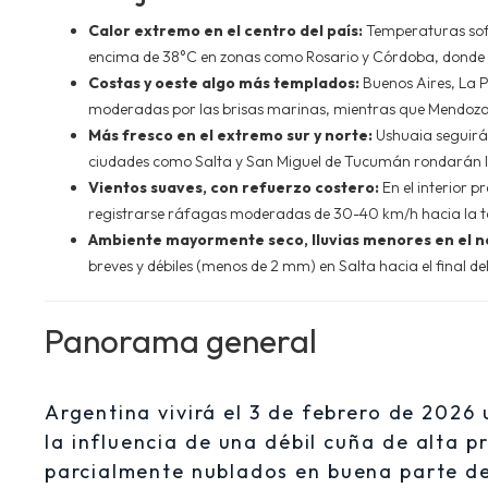
Calor extremo en el centro del país:
Temperaturas sof
encima de 38°C en zonas como Rosario y Córdoba, donde la
Costas y oeste algo más templados:
Buenos Aires, La P
moderadas por las brisas marinas, mientras que Mendoza
Más fresco en el extremo sur y norte:
Ushuaia seguirá 
ciudades como Salta y San Miguel de Tucumán rondarán 
Vientos suaves, con refuerzo costero:
En el interior p
registrarse ráfagas moderadas de 30-40 km/h hacia la ta
Ambiente mayormente seco, lluvias menores en el n
breves y débiles (menos de 2 mm) en Salta hacia el final del
Panorama general
Argentina vivirá el 3 de febrero de 2026
la influencia de una débil cuña de alta 
parcialmente nublados en buena parte de