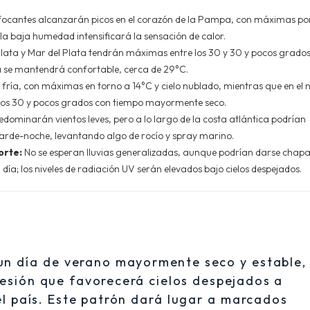
ocantes alcanzarán picos en el corazón de la Pampa, con máximas po
 baja humedad intensificará la sensación de calor.
lata y Mar del Plata tendrán máximas entre los 30 y 30 y pocos grados
 se mantendrá confortable, cerca de 29°C.
fría, con máximas en torno a 14°C y cielo nublado, mientras que en el n
los 30 y pocos grados con tiempo mayormente seco.
redominarán vientos leves, pero a lo largo de la costa atlántica podrían
rde-noche, levantando algo de rocío y spray marino.
orte:
No se esperan lluvias generalizadas, aunque podrían darse chap
 día; los niveles de radiación UV serán elevados bajo cielos despejados.
 un día de verano mayormente seco y estable,
presión que favorecerá cielos despejados a
l país. Este patrón dará lugar a marcados