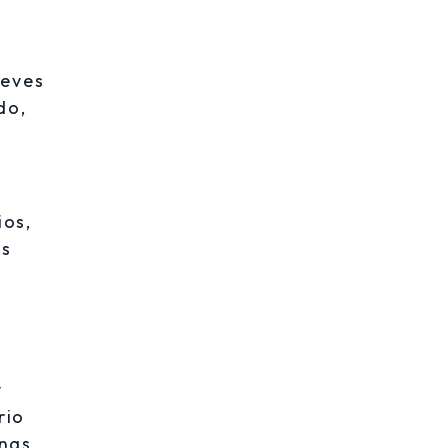
leves
do,
ios,
es
y
rio
enas