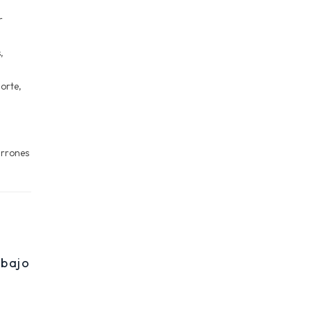
r
,
orte,
arrones
 bajo