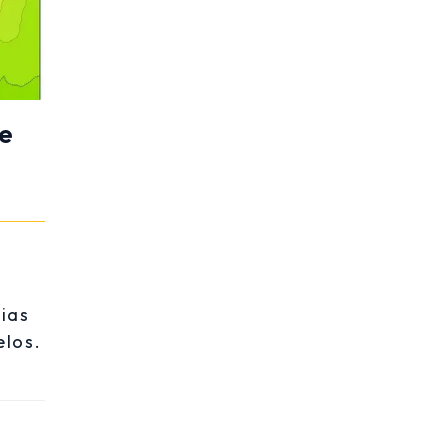
se
ias
elos.