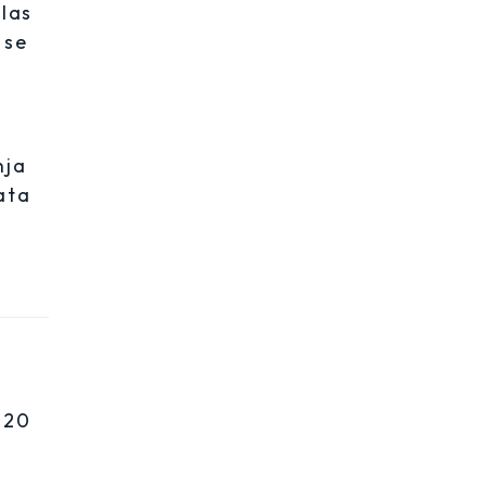
 las
 se
nja
ata
 20