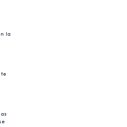
n la
nte
gas
se