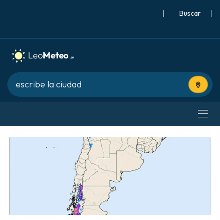
|
Buscar
|
Usa tu 